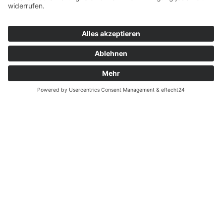
Die Dienstleistungen der
HUBWERK GmbH auf
einen Blick
Verkauf
Vermietung
Service
Ersatzteile
Leasing
Full Service