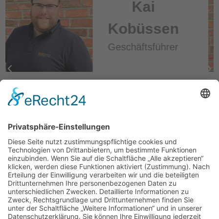
Michael
Bongers
Geschäftsführer
geprüfter Wirtschaftsfachwirt IHK
•
Ausbilder für Gabelstaplerfahrer
•
mit
über 20 Jahren Branchenerfahrung